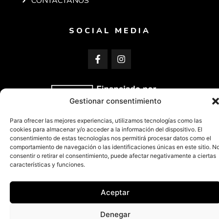
CONTACTANOS
SOCIAL MEDIA
Gestionar consentimiento
Para ofrecer las mejores experiencias, utilizamos tecnologías como las
cookies para almacenar y/o acceder a la información del dispositivo. El
consentimiento de estas tecnologías nos permitirá procesar datos como el
comportamiento de navegación o las identificaciones únicas en este sitio. N
consentir o retirar el consentimiento, puede afectar negativamente a ciertas
características y funciones.
CENTRO ARTESANAL DE RESTAURACIÓN Y DISEÑO MODERNO DE LA PIEDRA,
Aceptar
SL © 2024
Denegar